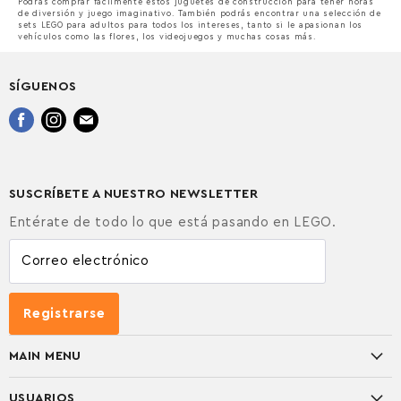
Podrás comprar fácilmente estos juguetes de construcción para tener horas
de diversión y juego imaginativo. También podrás encontrar una selección de
sets LEGO para adultos para todos los intereses, tanto si le apasionan los
vehículos como las flores, los videojuegos y muchas cosas más.
SÍGUENOS
Encuéntrenos
Encuéntrenos
Encuéntrenos
en
en
en
Facebook
Instagram
Correo
electrónico
SUSCRÍBETE A NUESTRO NEWSLETTER
Entérate de todo lo que está pasando en LEGO.
Correo electrónico
Registrarse
MAIN MENU
TEMAS
USUARIOS