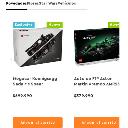
Novedades
Flores
Star Wars
Vehículos
Exclusivo
Nuevo
Nuevo
Megacar Koenigsegg
Auto de F1® Aston
Sadair's Spear
Martin Aramco AMR25
$699.990
$379.990
Añadir al carrito
Añadir al carrito