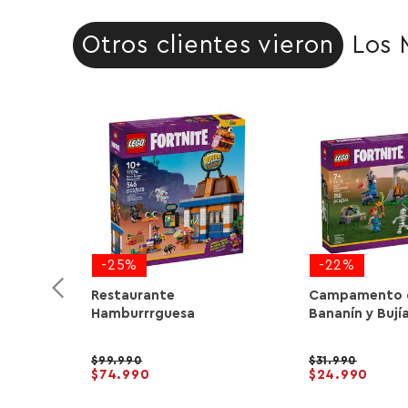
Otros clientes vieron
Los 
-25%
-22%
Restaurante
Campamento 
Hamburrrguesa
Bananín y Bují
99.990
31.990
74.990
24.990