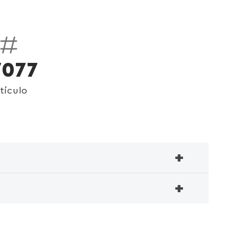
7077
tículo
+
+