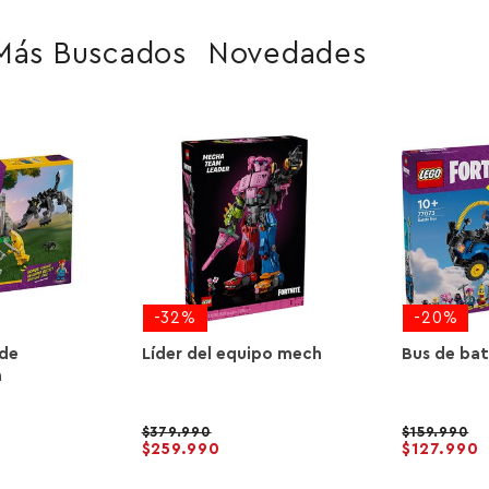
Más Buscados
Novedades
-32%
-20%
de
Líder del equipo mech
Bus de bat
a
379.990
159.990
259.990
127.990