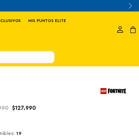
XCLUSIVOS
MIS PUNTOS ELITE
Ver
Ver
cuenta
carr
o original
Precio actual
990
$127.990
nibles:
19