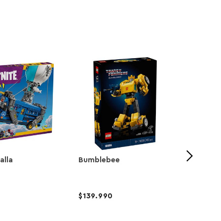
-20
alla
Bumblebee
Cabaña
Molino
49.99
139.990
39.9