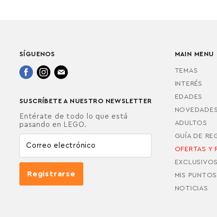
SÍGUENOS
MAIN MENU
Encuéntrenos
Encuéntrenos
Encuéntrenos
TEMAS
en
en
en
INTERÉS
Facebook
Instagram
Correo
EDADES
SUSCRÍBETE A NUESTRO NEWSLETTER
electrónico
NOVEDADE
Entérate de todo lo que está
ADULTOS
pasando en LEGO.
GUÍA DE R
Correo electrónico
OFERTAS Y 
EXCLUSIVO
Registrarse
MIS PUNTOS
NOTICIAS