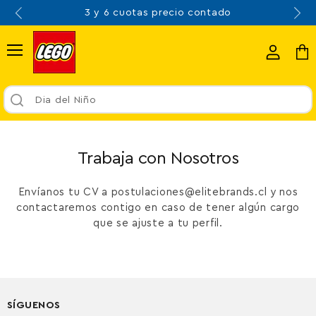
3 y 6 cuotas precio contado
Menú
Ver
Ver
cuenta
carr
Dia del Niño
Trabaja con Nosotros
Envíanos tu CV a postulaciones@elitebrands.cl y nos
contactaremos contigo en caso de tener algún cargo
que se ajuste a tu perfil.
SÍGUENOS