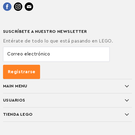
Encuéntrenos
Encuéntrenos
Encuéntrenos
en
en
en
Facebook
Instagram
Correo
electrónico
SUSCRÍBETE A NUESTRO NEWSLETTER
Entérate de todo lo que está pasando en LEGO.
Correo electrónico
Registrarse
MAIN MENU
TEMAS
USUARIOS
INTERÉS
CUENTA
TIENDA LEGO
EDADES
TRABAJA CON NOSOTROS
NOVEDADES
TIENDAS
PROGRAMA ELITE
ADULTOS
APP