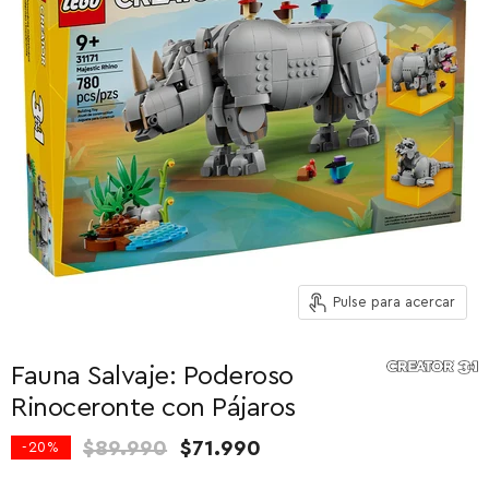
Pulse para acercar
Fauna Salvaje: Poderoso
Rinoceronte con Pájaros
Precio original
Precio actual
$89.990
$71.990
-
20
%