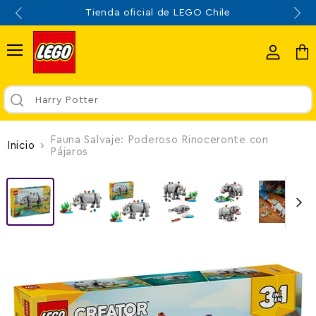
Tienda oficial de LEGO Chile
Menú
Ver
Ver
cuenta
carr
Harry Potter
Fauna Salvaje: Poderoso Rinoceronte con
Inicio
Pájaros