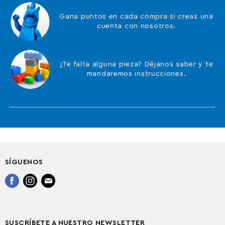
Gana puntos en cada compra si creas una
cuenta con nosotros.
¿Te falta alguna pieza? Déjanos saber y te
mandaremos instrucciones.
SÍGUENOS
Encuéntrenos
Encuéntrenos
Encuéntrenos
en
en
en
Facebook
Instagram
Correo
electrónico
SUSCRÍBETE A NUESTRO NEWSLETTER