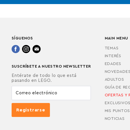
SÍGUENOS
MAIN MENU
Encuéntrenos
Encuéntrenos
Encuéntrenos
TEMAS
en
en
en
INTERÉS
Facebook
Instagram
Correo
EDADES
SUSCRÍBETE A NUESTRO NEWSLETTER
electrónico
NOVEDADE
Entérate de todo lo que está
ADULTOS
pasando en LEGO.
GUÍA DE R
Correo electrónico
OFERTAS Y 
EXCLUSIVO
Registrarse
MIS PUNTOS
NOTICIAS