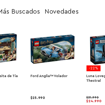
Más Buscados
Novedades
-22%
isita de Tía
Ford Anglia™ Volador
Luna Love
Thestral
31.990
25.990
24.990