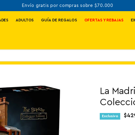
Envío gratis por compras sobre $70.000
ADES
ADULTOS
GUÍA DE REGALOS
OFERTAS Y REBAJAS
E
La Madri
Colecci
$42
Exclusivo