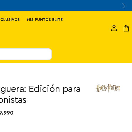
XCLUSIVOS
MIS PUNTOS ELITE
Ver
Ver
cuenta
carr
guera: Edición para
onistas
9.990