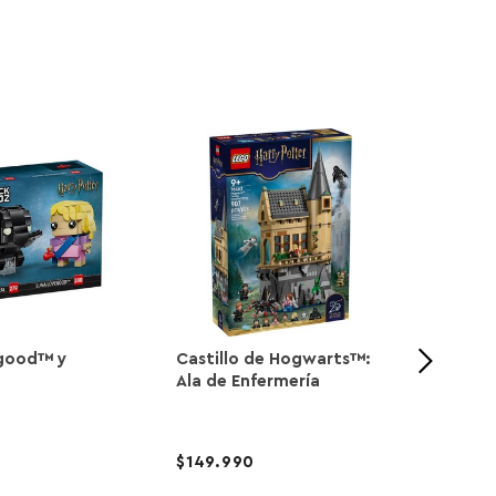
good™ y
Castillo de Hogwarts™:
Aldea
Ala de Enfermería
Edició
Colecc
149.990
609.