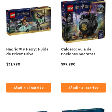
i
t
n
a
u
l
a
l
Hagrid™ y Harry: Huida
Caldero: Aula de
de Privet Drive
Pociones Secretas
$31.990
$99.990
Añadir al carrito
Añadir al carrito