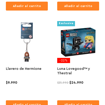
Añadir al carrito
Añadir al carrito
Exclusivo
-
22
%
Llavero de Hermione
Luna Lovegood™ y
Thestral
P
P
$9.990
$24.990
$31.990
r
r
e
e
c
i
c
o
i
Añadir al carrito
Añadir al carrito