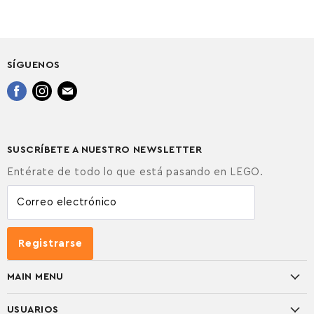
SÍGUENOS
Encuéntrenos
Encuéntrenos
Encuéntrenos
en
en
en
Facebook
Instagram
Correo
electrónico
SUSCRÍBETE A NUESTRO NEWSLETTER
Entérate de todo lo que está pasando en LEGO.
Correo electrónico
Registrarse
MAIN MENU
TEMAS
USUARIOS