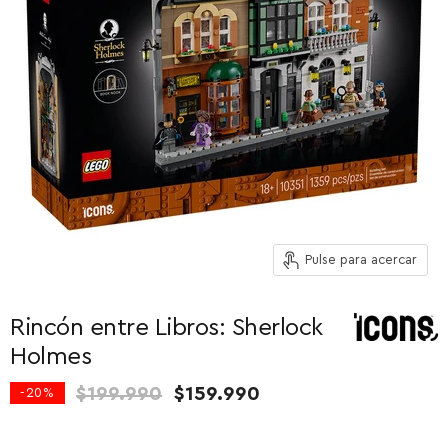
Pulse para acercar
Rincón entre Libros: Sherlock
Holmes
Precio original
Precio actual
$199.990
$159.990
-
20
%