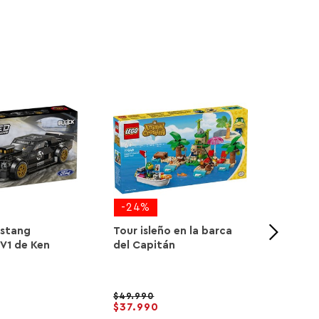
-24%
-20
ustang
Tour isleño en la barca
Auto d
V1 de Ken
del Capitán
Alpine
49.990
44.9
37.990
35.9