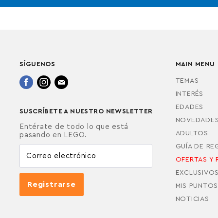
SÍGUENOS
MAIN MENU
Encuéntrenos
Encuéntrenos
Encuéntrenos
TEMAS
en
en
en
INTERÉS
Facebook
Instagram
Correo
EDADES
SUSCRÍBETE A NUESTRO NEWSLETTER
electrónico
NOVEDADE
Entérate de todo lo que está
ADULTOS
pasando en LEGO.
GUÍA DE R
Correo electrónico
OFERTAS Y 
EXCLUSIVO
Registrarse
MIS PUNTOS
NOTICIAS