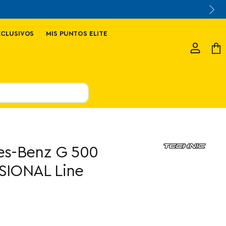
XCLUSIVOS
MIS PUNTOS ELITE
Ver
Ver
cuenta
carr
s-Benz G 500
IONAL Line