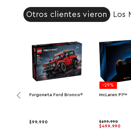
Otros clientes vieron
Los 
-29%
Furgoneta Ford Bronco®
McLaren P1™
699.990
99.990
499.990