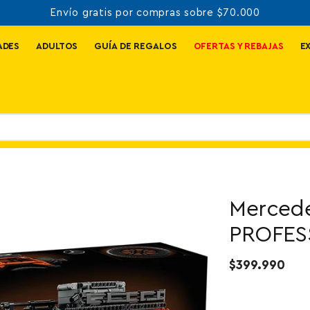
3 y 6 cuotas precio contado
ADES
ADULTOS
GUÍA DE REGALOS
OFERTAS Y REBAJAS
E
Mercede
PROFESS
$399.990