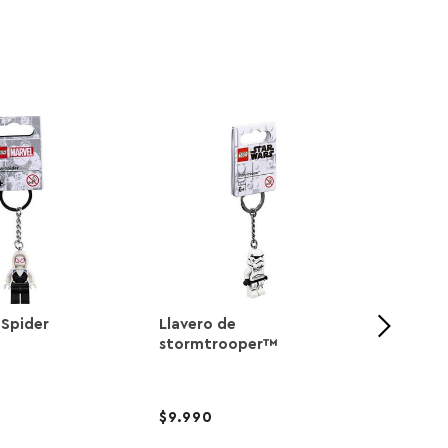
 Spider
Llavero de
Caza E
stormtrooper™
Mando
9.990
49.9