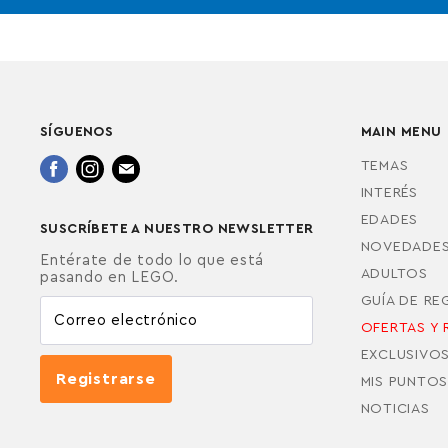
SÍGUENOS
MAIN MENU
Encuéntrenos
Encuéntrenos
Encuéntrenos
TEMAS
en
en
en
INTERÉS
Facebook
Instagram
Correo
EDADES
SUSCRÍBETE A NUESTRO NEWSLETTER
electrónico
NOVEDADE
Entérate de todo lo que está
ADULTOS
pasando en LEGO.
GUÍA DE R
Correo electrónico
OFERTAS Y 
EXCLUSIVO
Registrarse
MIS PUNTOS
NOTICIAS