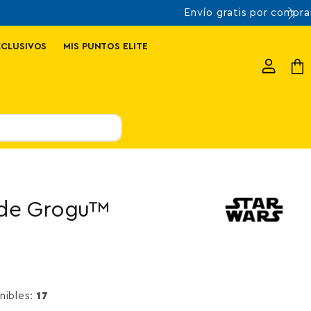
XCLUSIVOS
MIS PUNTOS ELITE
Ver
Ver
cuenta
carr
 de Grogu™
nibles:
17