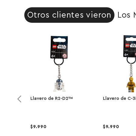
Otros clientes vieron
Los 
Llavero de R2-D2™
Llavero de C-
9.990
9.990