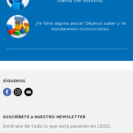
cuenta con nosotros.
¿Te falta alguna pieza? Déjanos saber y te
mandaremos instrucciones.
SÍGUENOS
Encuéntrenos
Encuéntrenos
Encuéntrenos
en
en
en
Facebook
Instagram
Correo
electrónico
SUSCRÍBETE A NUESTRO NEWSLETTER
Entérate de todo lo que está pasando en LEGO.