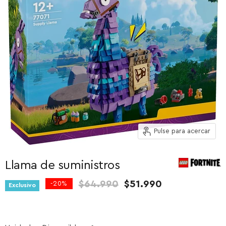
Pulse para acercar
Llama de suministros
Precio original
Precio actual
$64.990
$51.990
-
20
%
Exclusivo