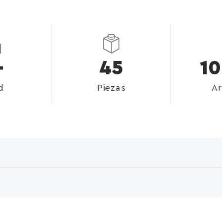
+
45
1
d
Piezas
Ar