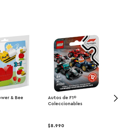
lower & Bee
Autos de F1®
Planta
Coleccionables
8.990
29.9