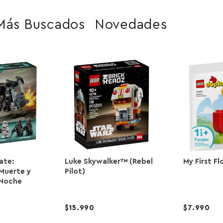
Más Buscados
Novedades
ate:
Luke Skywalker™ (Rebel
My First F
Muerte y
Pilot)
 Noche
15.990
7.990