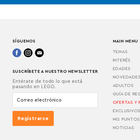
SÍGUENOS
MAIN MENU
Encuéntrenos
Encuéntrenos
Encuéntrenos
TEMAS
en
en
en
INTERÉS
Facebook
Instagram
Correo
EDADES
SUSCRÍBETE A NUESTRO NEWSLETTER
electrónico
NOVEDADE
Entérate de todo lo que está
ADULTOS
pasando en LEGO.
GUÍA DE R
Correo electrónico
OFERTAS Y 
EXCLUSIVO
Registrarse
MIS PUNTOS
NOTICIAS