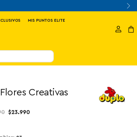
XCLUSIVOS
MIS PUNTOS ELITE
Ver
Ver
cuenta
carr
 Flores Creativas
 original
Precio actual
90
$23.990