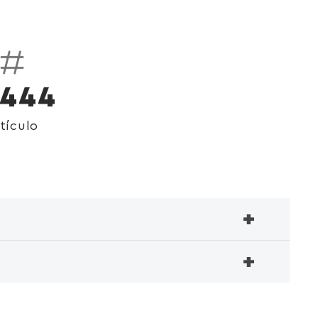
0444
tículo
+
+