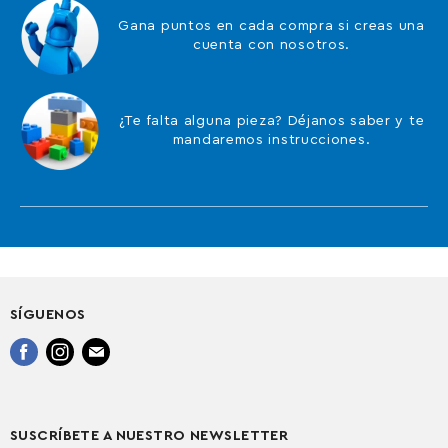
Gana puntos en cada compra si creas una
cuenta con nosotros.
¿Te falta alguna pieza? Déjanos saber y te
mandaremos instrucciones.
SÍGUENOS
Encuéntrenos
Encuéntrenos
Encuéntrenos
en
en
en
Facebook
Instagram
Correo
electrónico
SUSCRÍBETE A NUESTRO NEWSLETTER