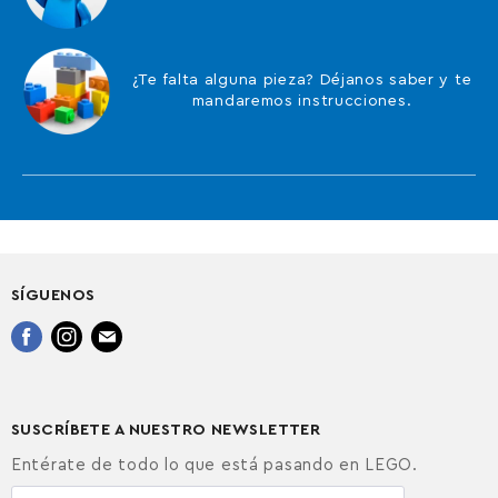
¿Te falta alguna pieza? Déjanos saber y te
mandaremos instrucciones.
SÍGUENOS
Encuéntrenos
Encuéntrenos
Encuéntrenos
en
en
en
Facebook
Instagram
Correo
electrónico
SUSCRÍBETE A NUESTRO NEWSLETTER
Entérate de todo lo que está pasando en LEGO.