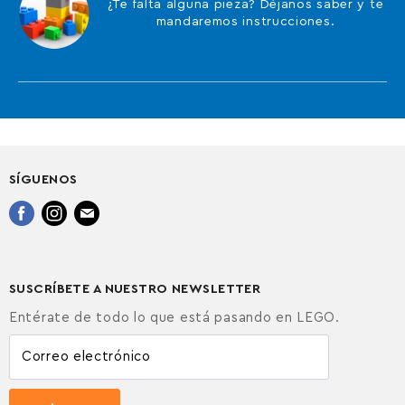
¿Te falta alguna pieza? Déjanos saber y te
mandaremos instrucciones.
SÍGUENOS
Encuéntrenos
Encuéntrenos
Encuéntrenos
en
en
en
Facebook
Instagram
Correo
electrónico
SUSCRÍBETE A NUESTRO NEWSLETTER
Entérate de todo lo que está pasando en LEGO.
Correo electrónico