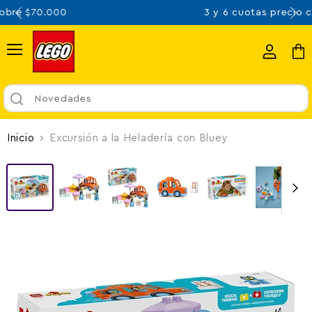
3 y 6 cuotas precio contado
…
Menú
Ver
Ver
cuenta
carr
Novedades
Inicio
Excursión a la Heladería con Bluey