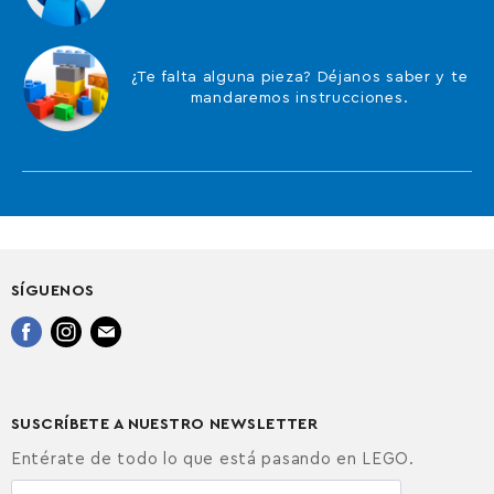
¿Te falta alguna pieza? Déjanos saber y te
mandaremos instrucciones.
SÍGUENOS
Encuéntrenos
Encuéntrenos
Encuéntrenos
en
en
en
Facebook
Instagram
Correo
electrónico
SUSCRÍBETE A NUESTRO NEWSLETTER
Entérate de todo lo que está pasando en LEGO.