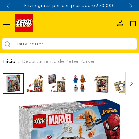
Envío gratis por compras sobre $70.000
Menú
Ver
Ver
cuenta
carr
Harry Potter
Inicio
Departamento de Peter Parker