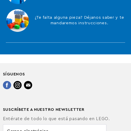
¿Te falta alguna pieza? Déjanos saber y te
mandaremos instrucciones.
SÍGUENOS
Encuéntrenos
Encuéntrenos
Encuéntrenos
en
en
en
Facebook
Instagram
Correo
electrónico
SUSCRÍBETE A NUESTRO NEWSLETTER
Entérate de todo lo que está pasando en LEGO.