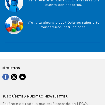
Gana puntos en cada compra si creas una
cuenta con nosotros.
¿Te falta alguna pieza? Déjanos saber y te
mandaremos instrucciones.
SÍGUENOS
Encuéntrenos
Encuéntrenos
Encuéntrenos
en
en
en
Facebook
Instagram
Correo
electrónico
SUSCRÍBETE A NUESTRO NEWSLETTER
Entérate de todo lo que está pasando en LEGO.