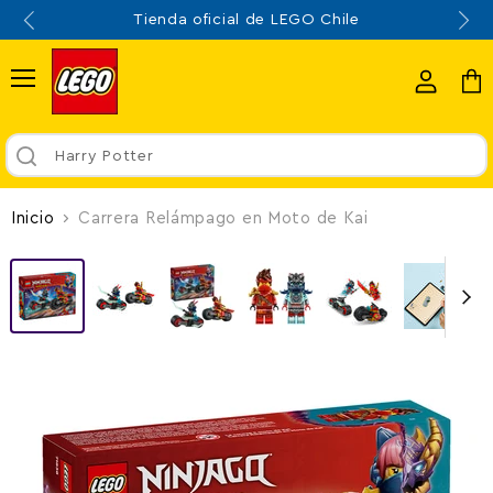
Envío gratis por compras sobre $70.000
Menú
Ver
Ver
cuenta
carr
Harry Potter
Inicio
Carrera Relámpago en Moto de Kai