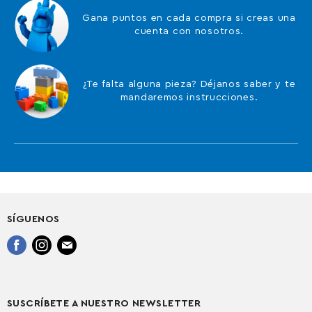
Gana puntos en cada compra si creas una
cuenta con nosotros.
¿Te falta alguna pieza? Déjanos saber y te
mandaremos instrucciones.
SÍGUENOS
Encuéntrenos
Encuéntrenos
Encuéntrenos
en
en
en
Facebook
Instagram
Correo
electrónico
SUSCRÍBETE A NUESTRO NEWSLETTER