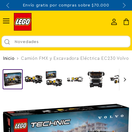
or compras sobre $70.000
3 y 6 cu
Menú
Ver
Ver
cuenta
carr
Novedades
Inicio
Camión FMX y Excavadora Eléctrica EC230 Volvo