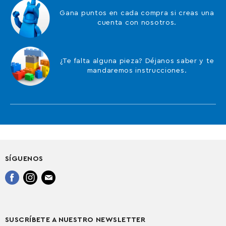
Gana puntos en cada compra si creas una
cuenta con nosotros.
¿Te falta alguna pieza? Déjanos saber y te
mandaremos instrucciones.
SÍGUENOS
Encuéntrenos
Encuéntrenos
Encuéntrenos
en
en
en
Facebook
Instagram
Correo
electrónico
SUSCRÍBETE A NUESTRO NEWSLETTER