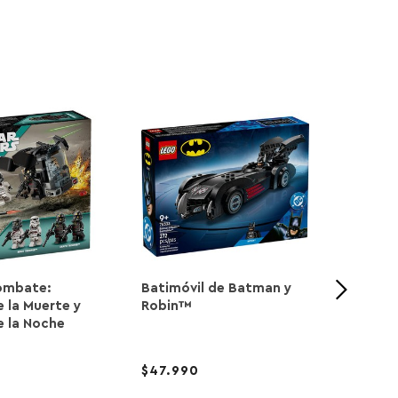
-20
ombate:
Batimóvil de Batman y
Lilo y 
 la Muerte y
Robin™
e la Noche
19.99
47.990
15.9