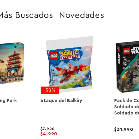
Más Buscados
Novedades
-38%
ong Park
Ataque del Balkiry
Pack de C
Soldado de
Soldado d
7.990
31.990
4.990