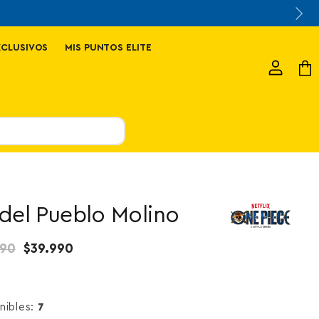
XCLUSIVOS
MIS PUNTOS ELITE
Ver
Ver
cuenta
carr
del Pueblo Molino
o original
Precio actual
990
$39.990
nibles:
7