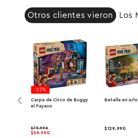
Otros clientes vieron
Los 
-25%
Carpa de Circo de Buggy
Batalla en Arl
el Payaso
79.990
129.990
59.990