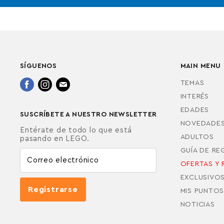
SÍGUENOS
MAIN MENU
Encuéntrenos
Encuéntrenos
Encuéntrenos
TEMAS
en
en
en
INTERÉS
Facebook
Instagram
Correo
EDADES
SUSCRÍBETE A NUESTRO NEWSLETTER
electrónico
NOVEDADE
Entérate de todo lo que está
ADULTOS
pasando en LEGO.
GUÍA DE R
Correo electrónico
OFERTAS Y 
EXCLUSIVO
Registrarse
MIS PUNTOS
NOTICIAS