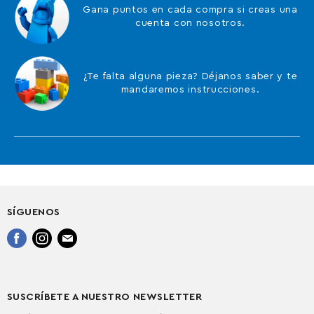
Gana puntos en cada compra si creas una
cuenta con nosotros.
¿Te falta alguna pieza? Déjanos saber y te
mandaremos instrucciones.
SÍGUENOS
Encuéntrenos
Encuéntrenos
Encuéntrenos
en
en
en
Facebook
Instagram
Correo
electrónico
SUSCRÍBETE A NUESTRO NEWSLETTER