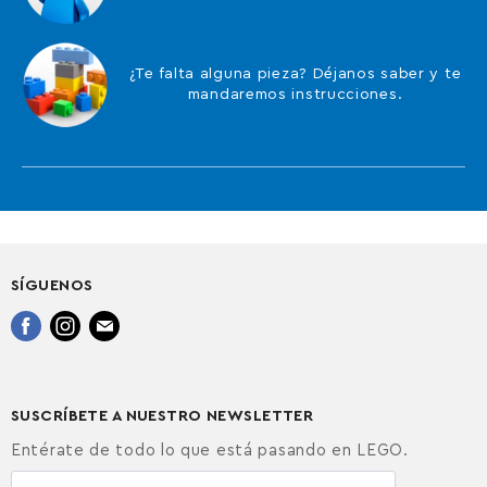
¿Te falta alguna pieza? Déjanos saber y te
mandaremos instrucciones.
SÍGUENOS
Encuéntrenos
Encuéntrenos
Encuéntrenos
en
en
en
Facebook
Instagram
Correo
electrónico
SUSCRÍBETE A NUESTRO NEWSLETTER
Entérate de todo lo que está pasando en LEGO.