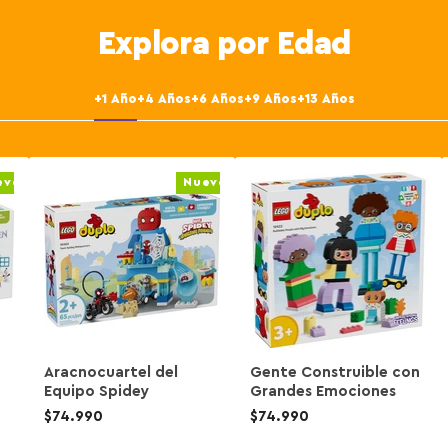
Explora por Edad
+1 Año
+4 Años
+6 Años
+9 Años
+13 Años
evo
Nuevo
Aracnocuartel del
Gente Construible con
Equipo Spidey
Grandes Emociones
$74.990
$74.990