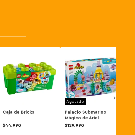
Agotado
Caja de Bricks
Palacio Submarino
Árb
Mágico de Ariel
$44.990
$129.990
$31