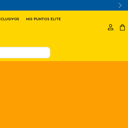
XCLUSIVOS
MIS PUNTOS ELITE
Ver
Ver
cuenta
carr