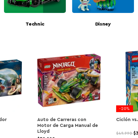
Technic
Disney
-
20
%
dor
Auto de Carreras con
Ciclón vs
Motor de Carga Manual de
Lloyd
P
P
$
$49.990
r