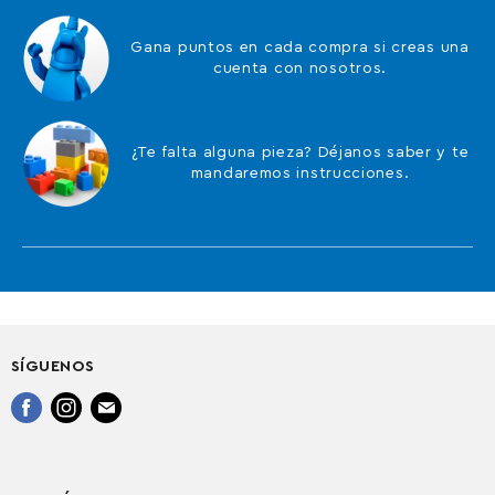
Gana puntos en cada compra si creas una
cuenta con nosotros.
¿Te falta alguna pieza? Déjanos saber y te
mandaremos instrucciones.
SÍGUENOS
Encuéntrenos
Encuéntrenos
Encuéntrenos
en
en
en
Facebook
Instagram
Correo
electrónico