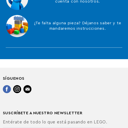
cuenta con nosotros.
¿Te falta alguna pieza? Déjanos saber y te
mandaremos instrucciones.
SÍGUENOS
Encuéntrenos
Encuéntrenos
Encuéntrenos
en
en
en
Facebook
Instagram
Correo
electrónico
SUSCRÍBETE A NUESTRO NEWSLETTER
Entérate de todo lo que está pasando en LEGO.