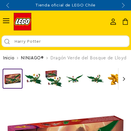
Tienda oficial de LEGO Chile
Menú
Ver
Ver
cuenta
carr
Harry Potter
Inicio
NINJAGO®
Dragón Verde del Bosque de Lloyd