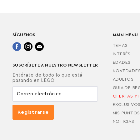
SÍGUENOS
MAIN MENU
Encuéntrenos
Encuéntrenos
Encuéntrenos
TEMAS
en
en
en
INTERÉS
Facebook
Instagram
Correo
EDADES
SUSCRÍBETE A NUESTRO NEWSLETTER
electrónico
NOVEDADE
Entérate de todo lo que está
ADULTOS
pasando en LEGO.
GUÍA DE R
Correo electrónico
OFERTAS Y 
EXCLUSIVO
Registrarse
MIS PUNTOS
NOTICIAS