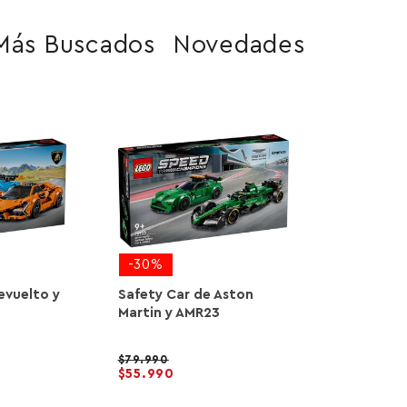
Más Buscados
Novedades
-30%
evuelto y
Safety Car de Aston
Martin y AMR23
79.990
55.990