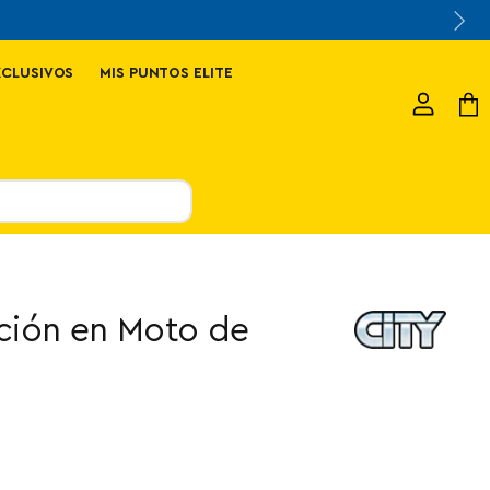
 gratis por compras sobre $70.000
XCLUSIVOS
MIS PUNTOS ELITE
Ver
Ver
cuenta
carr
ción en Moto de