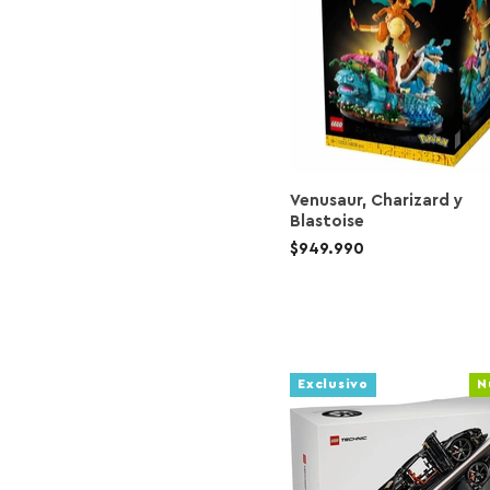
Venusaur, Charizard y
Blastoise
$949.990
Exclusivo
N