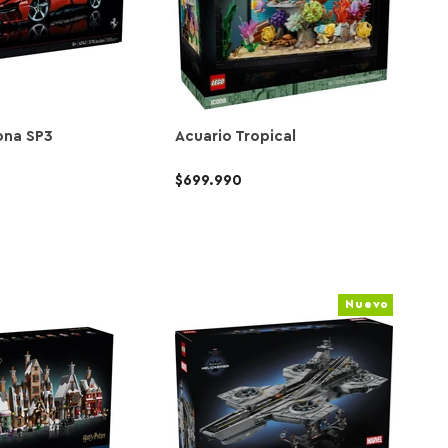
ona SP3
Acuario Tropical
$699.990
Nuevo