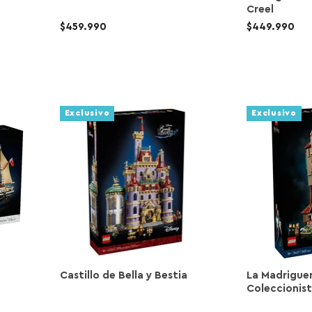
Creel
$459.990
$449.990
Exclusivo
Exclusivo
Castillo de Bella y Bestia
La Madriguer
Coleccionis