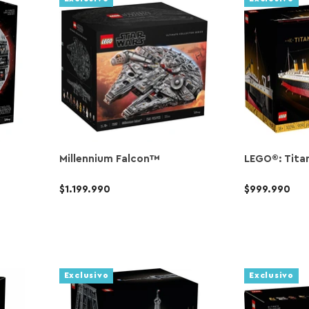
Millennium Falcon™
LEGO®: Tita
$1.199.990
$999.990
Exclusivo
Exclusivo