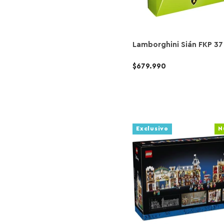
Lamborghini Sián FKP 37
$679.990
Exclusivo
N