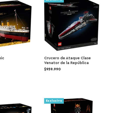
nic
Crucero de Ataque Clase
Venator de la República
$959.990
Exclusivo