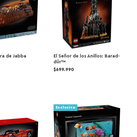
ra de Jabba
El Señor de los Anillos: Barad-
dûr™
$699.990
Exclusivo