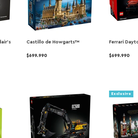
air's
Castillo de Howgarts™
Ferrari Dayt
$699.990
$699.990
Exclusivo