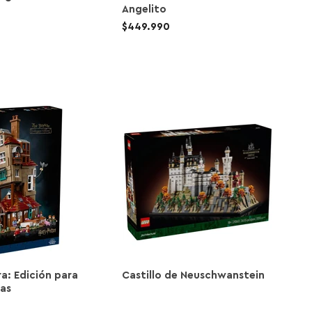
Angelito
$449.990
a: Edición para
Castillo de Neuschwanstein
tas