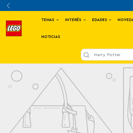
TEMAS
INTERÉS
EDADES
NOVED
NOTICIAS
Harry Potter