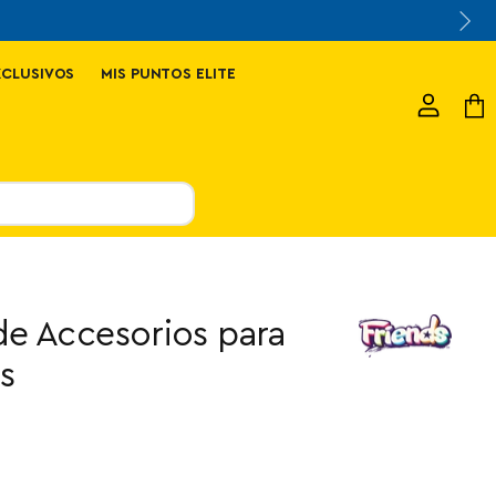
XCLUSIVOS
MIS PUNTOS ELITE
Ver
Ver
cuenta
carr
de Accesorios para
s