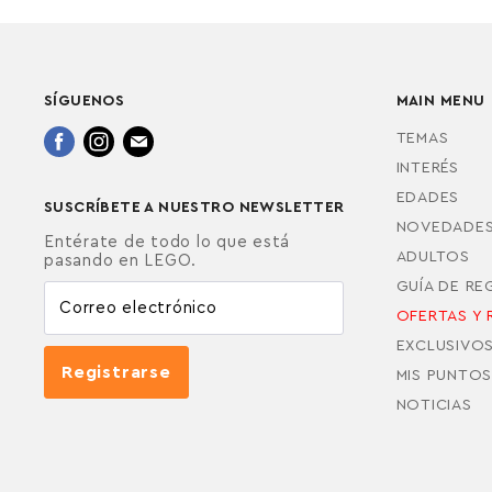
SÍGUENOS
MAIN MENU
Encuéntrenos
Encuéntrenos
Encuéntrenos
TEMAS
en
en
en
INTERÉS
Facebook
Instagram
Correo
EDADES
SUSCRÍBETE A NUESTRO NEWSLETTER
electrónico
NOVEDADE
Entérate de todo lo que está
ADULTOS
pasando en LEGO.
GUÍA DE R
Correo electrónico
OFERTAS Y 
EXCLUSIVO
Registrarse
MIS PUNTOS
NOTICIAS