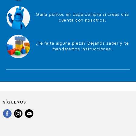
Gana puntos en cada compra si creas una
cuenta con nosotros.
¿Te falta alguna pieza? Déjanos saber y te
mandaremos instrucciones.
SÍGUENOS
Encuéntrenos
Encuéntrenos
Encuéntrenos
en
en
en
Facebook
Instagram
Correo
electrónico