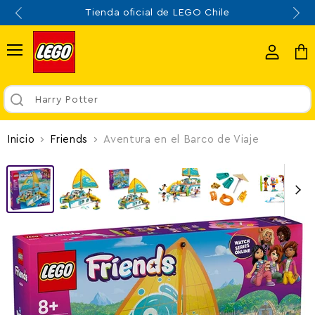
Envío gratis por compras sobre $70.000
Menú
Ver
Ver
cuenta
carr
Harry Potter
Inicio
Friends
Aventura en el Barco de Viaje