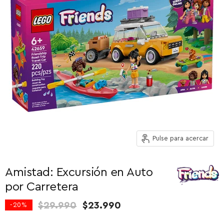
Pulse para acercar
Amistad: Excursión en Auto
por Carretera
Precio original
Precio actual
$29.990
$23.990
-
20
%