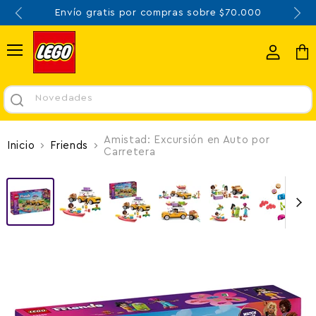
Envío gratis por compras sobre $70.000
Menú
Ver
Ver
cuenta
carr
Novedades
Amistad: Excursión en Auto por
Inicio
Friends
Carretera