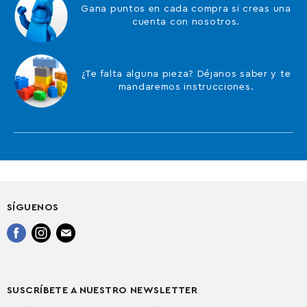
Gana puntos en cada compra si creas una
cuenta con nosotros.
¿Te falta alguna pieza? Déjanos saber y te
mandaremos instrucciones.
SÍGUENOS
Encuéntrenos
Encuéntrenos
Encuéntrenos
en
en
en
Facebook
Instagram
Correo
electrónico
SUSCRÍBETE A NUESTRO NEWSLETTER