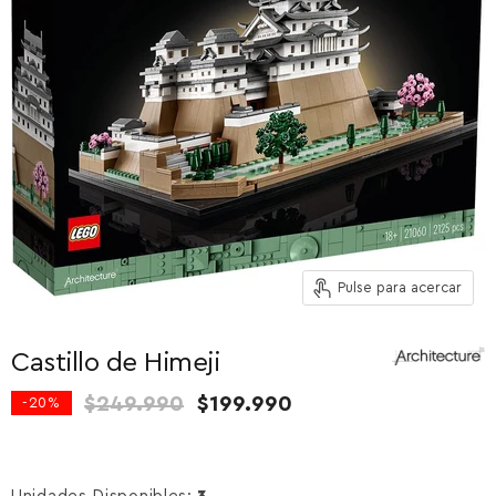
Pulse para acercar
Castillo de Himeji
Precio original
Precio actual
$249.990
$199.990
-
20
%