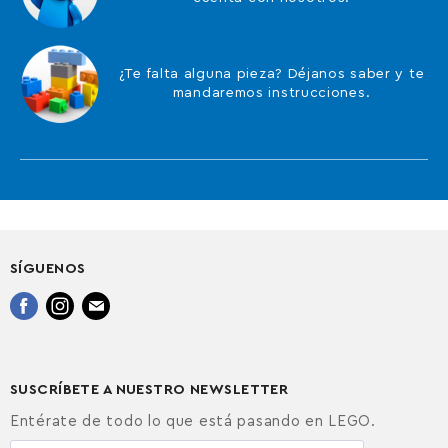
¿Te falta alguna pieza? Déjanos saber y te
mandaremos instrucciones.
SÍGUENOS
Encuéntrenos
Encuéntrenos
Encuéntrenos
en
en
en
Facebook
Instagram
Correo
electrónico
SUSCRÍBETE A NUESTRO NEWSLETTER
Entérate de todo lo que está pasando en LEGO.