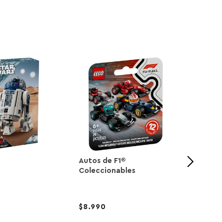
Autos de F1®
Aves 
Coleccionables
8.990
79.9