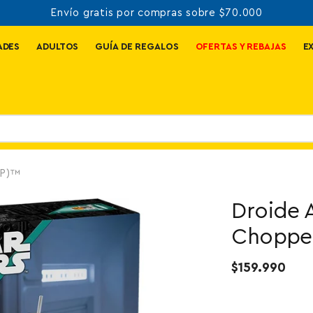
Envío gratis por compras sobre $70.000
ADES
ADULTOS
GUÍA DE REGALOS
OFERTAS Y REBAJAS
E
0P)™
Droide 
Chopper
$159.990