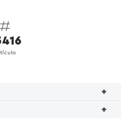
5416
tículo
+
+