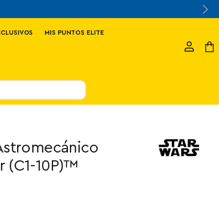
XCLUSIVOS
MIS PUNTOS ELITE
Ver
Ver
cuenta
carr
Astromecánico
 (C1-10P)™