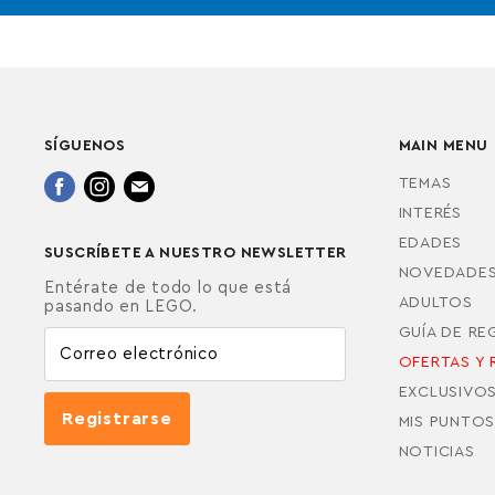
SÍGUENOS
MAIN MENU
Encuéntrenos
Encuéntrenos
Encuéntrenos
TEMAS
en
en
en
INTERÉS
Facebook
Instagram
Correo
EDADES
SUSCRÍBETE A NUESTRO NEWSLETTER
electrónico
NOVEDADE
Entérate de todo lo que está
ADULTOS
pasando en LEGO.
GUÍA DE R
Correo electrónico
OFERTAS Y 
EXCLUSIVO
Registrarse
MIS PUNTOS
NOTICIAS