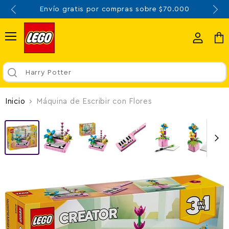
Envío gratis por compras sobre $70.000
Menú
Ver
Ver
cuenta
carr
Harry Potter
Inicio
Máquina de Escribir con Flores