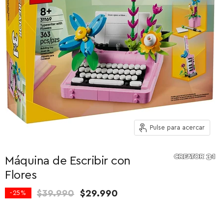
Pulse para acercar
Máquina de Escribir con
Flores
Precio original
Precio actual
$39.990
$29.990
-
25
%