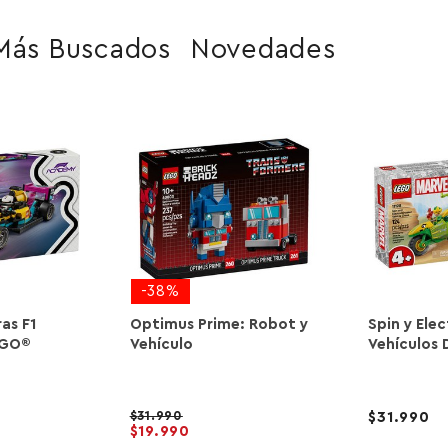
Más Buscados
Novedades
-38%
as F1
Optimus Prime: Robot y
Spin y Ele
EGO®
Vehículo
Vehículos 
31.990
31.990
19.990