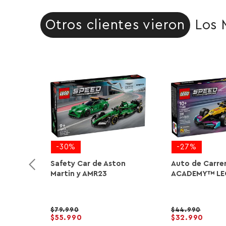
Otros clientes vieron
Los 
-30%
-27%
Safety Car de Aston
Auto de Carrer
Martin y AMR23
ACADEMY™ L
79.990
44.990
55.990
32.990