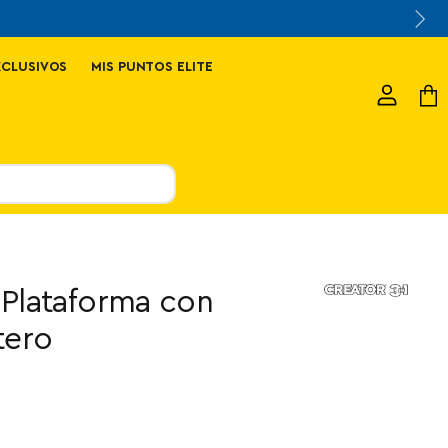
XCLUSIVOS
MIS PUNTOS ELITE
Ver
Ver
cuenta
carr
Plataforma con
tero