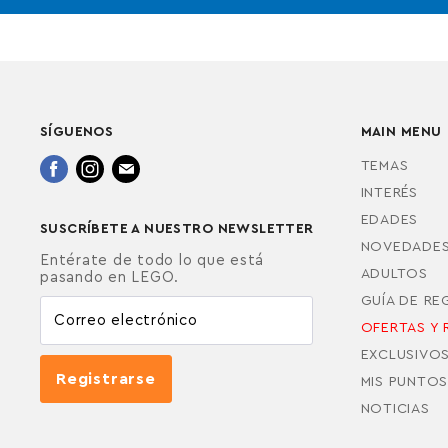
SÍGUENOS
MAIN MENU
Encuéntrenos
Encuéntrenos
Encuéntrenos
TEMAS
en
en
en
INTERÉS
Facebook
Instagram
Correo
EDADES
SUSCRÍBETE A NUESTRO NEWSLETTER
electrónico
NOVEDADE
Entérate de todo lo que está
ADULTOS
pasando en LEGO.
GUÍA DE R
Correo electrónico
OFERTAS Y 
EXCLUSIVO
Registrarse
MIS PUNTOS
NOTICIAS