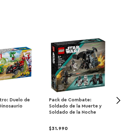
ctro: Duelo de
Pack de Combate:
Merced
Dinosaurio
Soldado de la Muerte y
Perfor
Soldado de la Noche
31.990
45.9