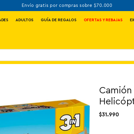
3 y 6 cuotas precio contado
ADES
ADULTOS
GUÍA DE REGALOS
OFERTAS Y REBAJAS
E
Camión 
Helicóp
$31.990