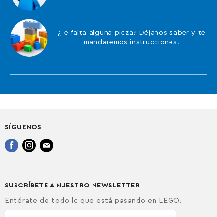
¿Te falta alguna pieza? Déjanos saber y te
mandaremos instrucciones.
SÍGUENOS
Encuéntrenos
Encuéntrenos
Encuéntrenos
en
en
en
Facebook
Instagram
Correo
electrónico
SUSCRÍBETE A NUESTRO NEWSLETTER
Entérate de todo lo que está pasando en LEGO.