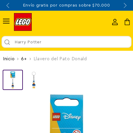
Envío gratis por compras sobre $70.000
Menú
Ver
Ver
cuenta
carr
Harry Potter
Inicio
6+
Llavero del Pato Donald