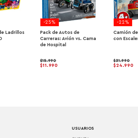
-25%
-22%
e Ladrillos
Pack de Autos de
Camión d
O
Carreras: Avión vs. Cama
con Escale
de Hospital
15.990
31.990
11.990
24.990
USUARIOS