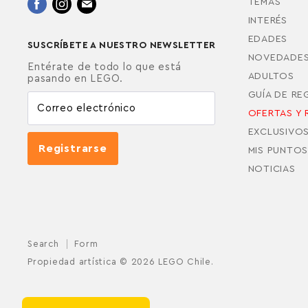
Encuéntrenos
Encuéntrenos
Encuéntrenos
TEMAS
en
en
en
INTERÉS
Facebook
Instagram
Correo
EDADES
SUSCRÍBETE A NUESTRO NEWSLETTER
electrónico
NOVEDADE
Entérate de todo lo que está
ADULTOS
pasando en LEGO.
GUÍA DE R
Correo electrónico
OFERTAS Y 
EXCLUSIVO
Registrarse
MIS PUNTOS
NOTICIAS
Search
Form
Propiedad artística © 2026 LEGO Chile.