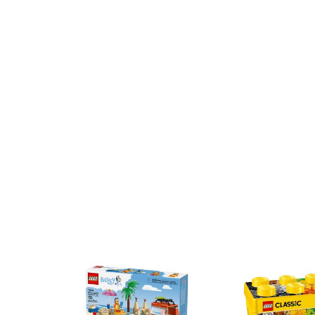
1
…
4
Anterior