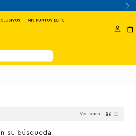
XCLUSIVOS
MIS PUNTOS ELITE
Ver
Ver
cuenta
carr
Ver como
on su búsqueda